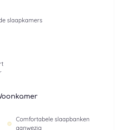
ide slaapkamers
rt
r
Woonkamer
Comfortabele slaapbanken
aanwezig