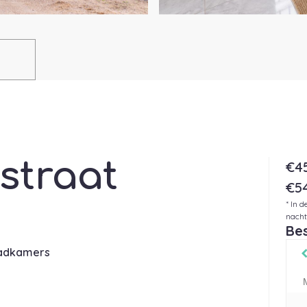
straat
€4
€5
* In 
nacht
Be
badkamers