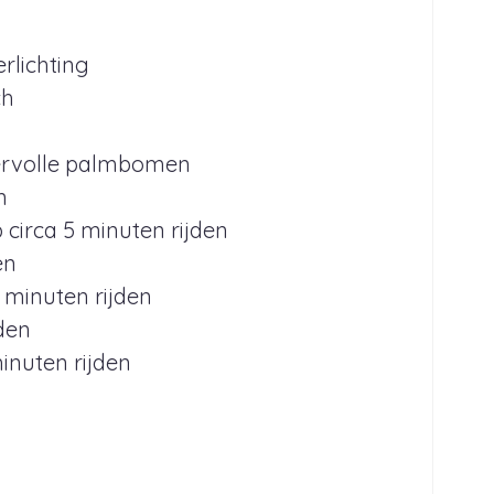
erlichting
ch
eervolle palmbomen
n
circa 5 minuten rijden
en
 minuten rijden
den
inuten rijden