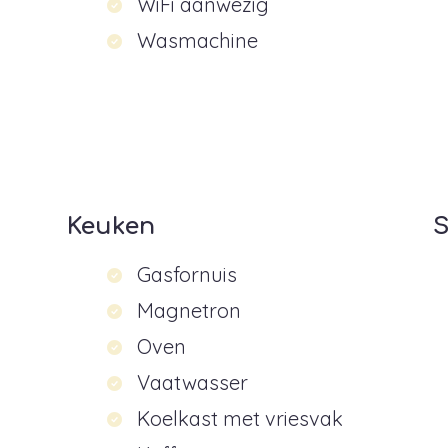
WiFi aanwezig
Wasmachine
Keuken
S
Gasfornuis
Magnetron
Oven
Vaatwasser
Koelkast met vriesvak