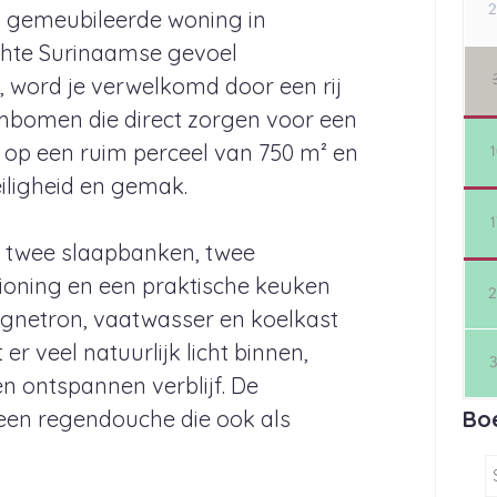
ig gemeubileerde woning in
chte Surinaamse gevoel
, word je verwelkomd door een rij
mbomen die direct zorgen voor een
t op een ruim perceel van 750 m² en
eiligheid en gemak.
t twee slaapbanken, twee
ioning en een praktische keuken
gnetron, vaatwasser en koelkast
r veel natuurlijk licht binnen,
en ontspannen verblijf. De
een regendouche die ook als
Bo