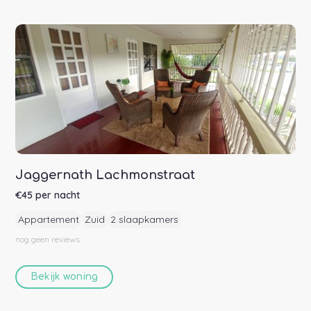
Jaggernath Lachmonstraat
€
45
per nacht
Appartement
Zuid
2 slaapkamers
nog geen
reviews
Bekijk woning