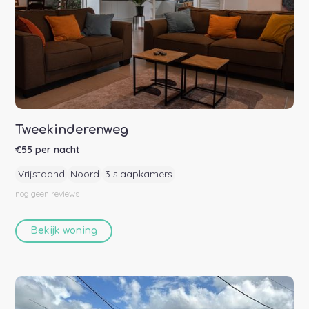
Tweekinderenweg
€
55
per nacht
Vrijstaand
Noord
3 slaapkamers
nog geen
reviews
Bekijk woning