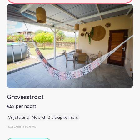
Gravesstraat
€
62
per nacht
Vrijstaand
Noord
2 slaapkamers
nog geen
reviews