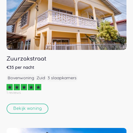
Zuurzakstraat
€
35
per nacht
Bovenwoning
Zuid
3 slaapkamers
star
star
star
star
star
1
reviews
Bekijk woning