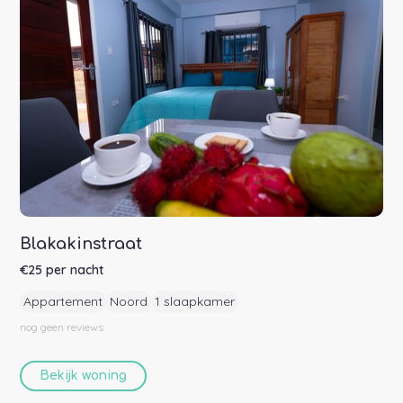
Blakakinstraat
€
25
per nacht
Appartement
Noord
1 slaapkamer
nog geen
reviews
Bekijk woning