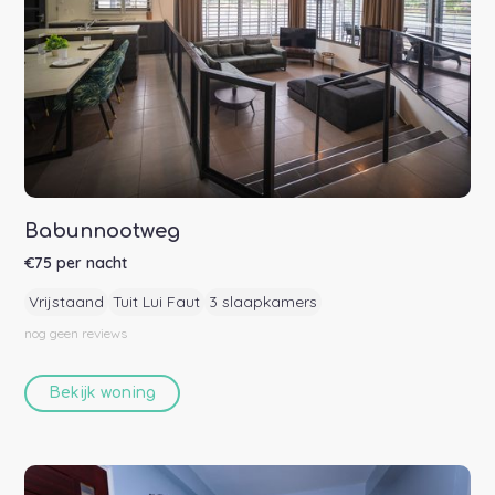
Babunnootweg
€
75
per nacht
Vrijstaand
Tuit Lui Faut
3 slaapkamers
nog geen
reviews
Bekijk woning