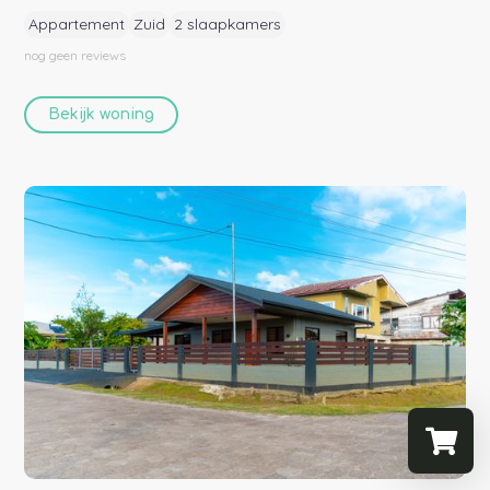
Appartement
Zuid
2 slaapkamers
nog geen
reviews
Bekijk woning
Selecteer 