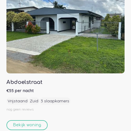
Abdoelstraat
€
55
per nacht
Vrijstaand
Zuid
3 slaapkamers
nog geen
reviews
Bekijk woning