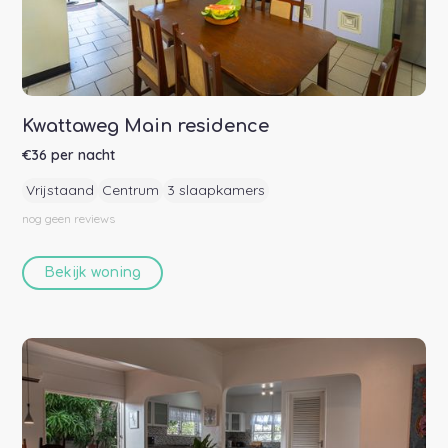
Kwattaweg Main residence
€
36
per nacht
Vrijstaand
Centrum
3 slaapkamers
nog geen
reviews
Bekijk woning