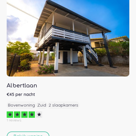
Albertlaan
€
45
per nacht
Bovenwoning
Zuid
2 slaapkamers
star
star
star
star
star
1
reviews