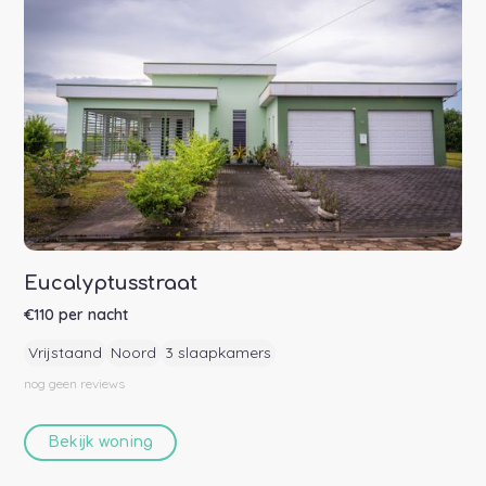
Eucalyptusstraat
€
110
per nacht
Vrijstaand
Noord
3 slaapkamers
nog geen
reviews
Bekijk woning