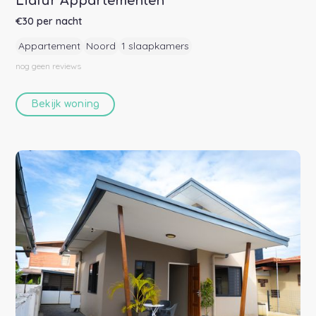
Liafur Appartementen
€
30
per nacht
Appartement
Noord
1 slaapkamers
nog geen
reviews
Bekijk woning