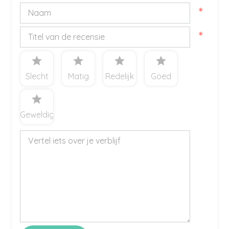
*
*
star
star
star
star
Slecht
Matig
Redelijk
Goed
star
Geweldig