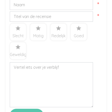
*
*
star
star
star
star
Slecht
Matig
Redelijk
Goed
star
Geweldig