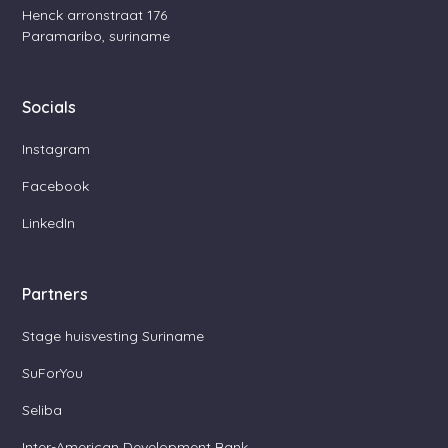
Henck arronstraat 176
Paramaribo, suriname
Socials
Instagram
Facebook
LinkedIn
Partners
Stage huisvesting Suriname
SuForYou
Seliba
Inter-American Development Bank