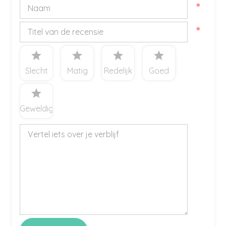
*
*
star
star
star
star
Slecht
Matig
Redelijk
Goed
star
Geweldig